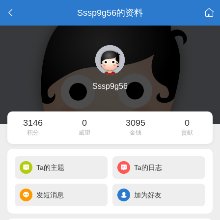
Sssp9g56的资料
Sssp9g56
3146
0
3095
0
积分
威望
金钱
贡献
Ta的主题
Ta的日志
发短消息
加为好友