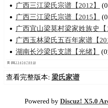
广西三江梁氏宗谱【2012】
(
广西三江梁氏宗谱【2015】
(
广西宜山梁莫村梁家姓族史【1
广西玉林梁氏五百年家谱【20
湖南长沙梁氏支譜【光绪】
(
页:
[1]
2
3
4
5
6
7
8
9
10
查看完整版本:
梁氏家谱
Powered by
Discuz! X5.0 Ar