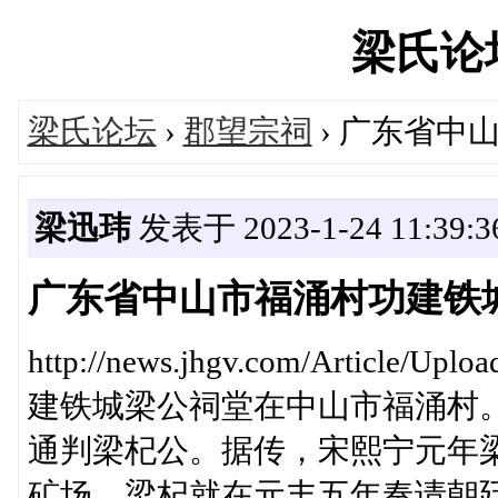
梁氏论坛'
梁氏论坛
›
郡望宗祠
› 广东省中
梁迅玮
发表于 2023-1-24 11:39:3
广东省中山市福涌村功建铁
http://news.jhgv.com/Article/Upl
建铁城梁公祠堂在中山市福涌村
通判梁杞公。据传，宋熙宁元年
矿场，梁杞就在元丰五年奏请朝