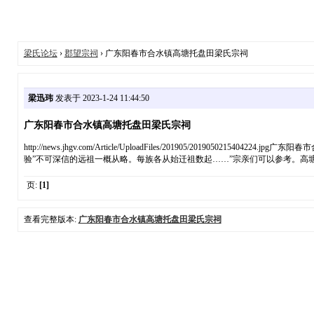
梁氏论坛
›
郡望宗祠
› 广东阳春市合水镇高塘托盘田梁氏宗祠
梁迅玮
发表于 2023-1-24 11:44:50
广东阳春市合水镇高塘托盘田梁氏宗祠
http://news.jhgv.com/Article/UploadFiles/201905/
验”不可深信的远祖一概从略。每族各从始迁祖数起……”宗亲们可以参考。高
页:
[1]
查看完整版本:
广东阳春市合水镇高塘托盘田梁氏宗祠