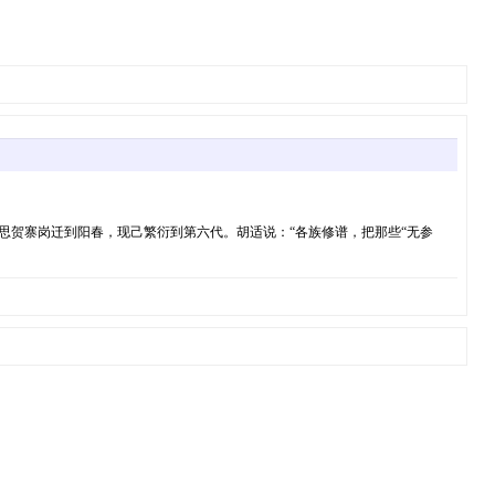
祀的是高祖父清末民初于信宜思贺寨岗迁到阳春，现己繁衍到第六代。胡适说：“各族修谱，把那些“无参