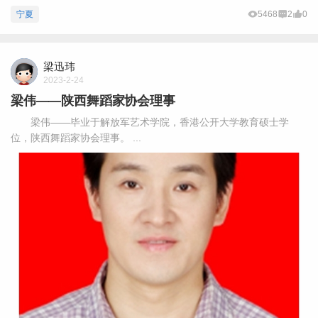
宁夏
5468
2
0
梁迅玮
2023-2-24
梁伟——陕西舞蹈家协会理事
梁伟——毕业于解放军艺术学院，香港公开大学教育硕士学
位，陕西舞蹈家协会理事。 ...