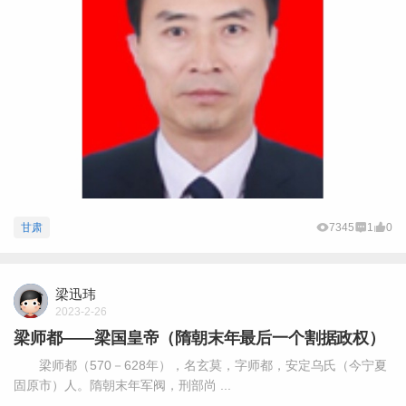
甘肃
7345
1
0
梁迅玮
2023-2-26
梁师都——梁国皇帝（隋朝末年最后一个割据政权）
梁师都（570－628年），名玄莫，字师都，安定乌氏（今宁夏
固原市）人。隋朝末年军阀，刑部尚 ...