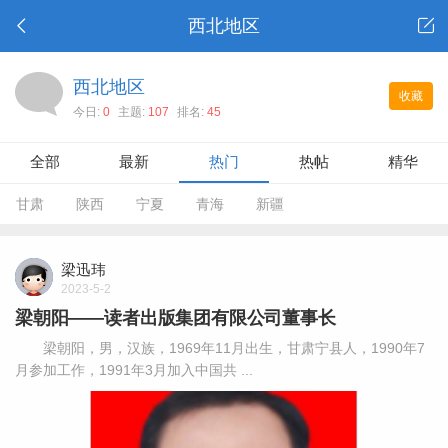
西北地区
西北地区
收藏
今日:
0
主题:
107
排名:
45
全部
最新
热门
热帖
精华
甘肃
陕西
宁夏
青海
新疆
梁迅玮
2023-5-2
梁朝阳——读者出版集团有限公司董事长
梁朝阳，男，汉族，1969年11月出生，甘肃宁县人，1990年7
月参加工作，1991年3月加入中国共 ...