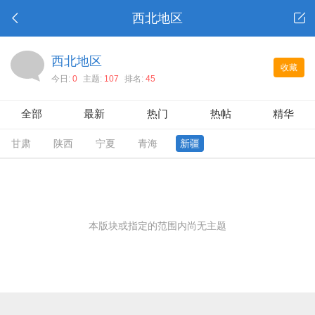
西北地区
西北地区
收藏
今日:
0
主题:
107
排名:
45
全部
最新
热门
热帖
精华
甘肃
陕西
宁夏
青海
新疆
本版块或指定的范围内尚无主题