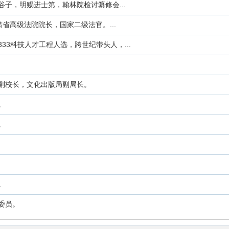
子，明赐进士第，翰林院检讨纂修会...
甘肃省高级法院院长，国家二级法官。...
3科技人才工程人选，跨世纪带头人，...
副校长，文化出版局副局长。
。
。
。
委员。