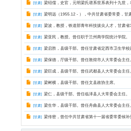
梁绍儒，史官，元明梁氏谱系世系表列十九世，谷
[
甘肃
]
梁明远（1955.12 - ），中共甘肃省委常委，
[
甘肃
]
梁波，教授，铁道部青年科技拔尖人才，甘肃省33
[
甘肃
]
梁亚民，教授。曾任职于兰州商学院统计学院。
[
甘肃
]
梁启胜，县级干部。曾任甘肃省定西市卫生学校
[
甘肃
]
梁保德，厅级干部。曾任敦煌市人大常委会主任
[
甘肃
]
梁巨成，县级干部。曾任武都县人大常委会主任
[
甘肃
]
梁树横，县级干部。曾任文县政协主席。
[
甘肃
]
梁仁，县级干部。曾任临泽县人大常委会主任。
[
甘肃
]
梁生华，县级干部。曾任舟曲县人大常委会主任
[
甘肃
]
梁传密，曾任中共甘肃省第十一届省委常委候补
[
甘肃
]