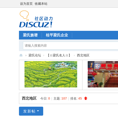
设为首页
收藏本站
梁氏族谱
桂平梁氏企业
»
梁氏论坛
›
【☆梁氏名人☆】
›
西北地区
梁
氏
论
坛
西北地区
今日:
0
|
主题:
107
|
排名:
45
发新帖