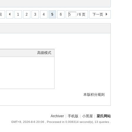
回
1
2
3
4
5
6
/ 6 页
下一页
高级模式
本版积分规则
Archiver
|
手机版
|
小黑屋
|
梁氏网站
GMT+8, 2026-8-6 20:06
, Processed in 0.008314 second(s), 13 queries .