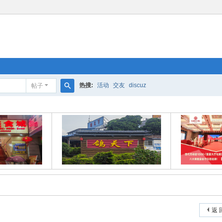
热搜:
活动
交友
discuz
帖子
搜
索
返 