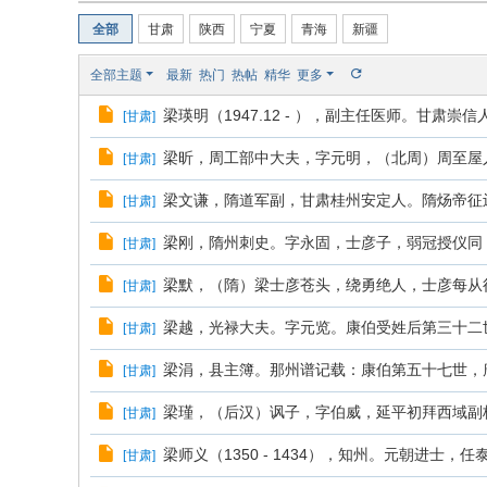
全部
甘肃
陕西
宁夏
青海
新疆
全部主题
最新
热门
热帖
精华
更多
梁瑛明（1947.12 - ），副主任医师。甘肃崇
[
甘肃
]
梁昕，周工部中大夫，字元明，（北周）周至屋人
[
甘肃
]
梁文谦，隋道军副，甘肃桂州安定人。隋炀帝征辽
[
甘肃
]
梁刚，隋州刺史。字永固，士彦子，弱冠授仪同，
[
甘肃
]
梁默，（隋）梁士彦苍头，绕勇绝人，士彦每从征
[
甘肃
]
梁越，光禄大夫。字元览。康伯受姓后第三十二世
[
甘肃
]
梁涓，县主簿。那州谱记载：康伯第五十七世，唐
[
甘肃
]
梁瑾，（后汉）讽子，字伯威，延平初拜西域副校
[
甘肃
]
梁师义（1350 - 1434），知州。元朝进士，
[
甘肃
]