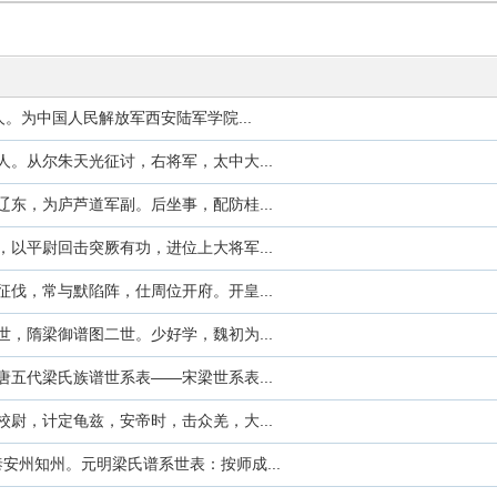
信人。为中国人民解放军西安陆军学院...
。从尔朱天光征讨，右将军，太中大...
东，为庐芦道军副。后坐事，配防桂...
以平尉回击突厥有功，进位上大将军...
伐，常与默陷阵，仕周位开府。开皇...
，隋梁御谱图二世。少好学，魏初为...
五代梁氏族谱世系表——宋梁世系表...
尉，计定龟兹，安帝时，击众羌，大...
任泰安州知州。元明梁氏谱系世表：按师成...