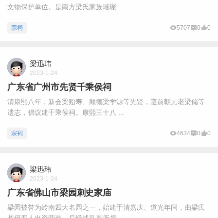
文物保护单位。是南方梁氏家族璀璨 ...
宗祠
5707
0
0
梁迅玮
2023-1-24
广东省广州市先贤千乘侯祠
清康熙八年，新会梁贻寿、顺德梁学源等先贤，遵前朝元老梁储等
遗志，倡议建千乘侯祠。康熙三十八 ...
宗祠
4634
0
0
梁迅玮
2023-1-24
广东省佛山市梁园刺史家庙
梁园被誉为岭南四大名园之一，始建于清嘉庆、道光年间，由梁氏