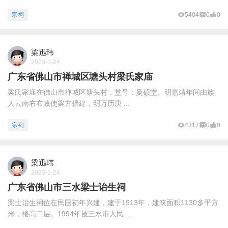
宗祠
5404
0
0
梁迅玮
2023-1-24
广东省佛山市禅城区塘头村梁氏家庙
梁氏家庙在佛山市禅城区塘头村，堂号：曼硕堂。明嘉靖年间由族
人云南右布政使梁方倡建，明万历庚 ...
宗祠
4317
0
0
梁迅玮
2023-1-24
广东省佛山市三水梁士诒生祠
梁士诒生祠位在民国初年兴建，建于1913年，建筑面积1130多平方
米，楼高二层。1994年被三水市人民 ...