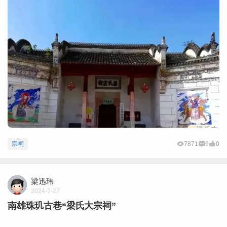
宗祠
7871
6
0
梁迅玮
2024-7-27
南雄珠玑古巷“梁氏大宗祠”