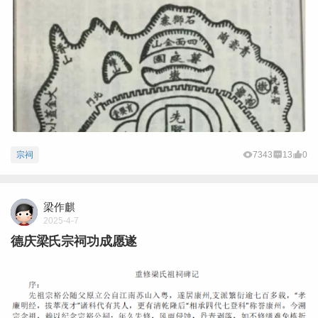
宗祠
7343
13
0
梁作麒
2025-4-7
德庆梁氏宗祠功成愿遂