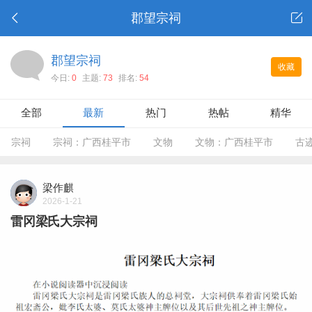
郡望宗祠
郡望宗祠
收藏
今日:
0
主题:
73
排名:
54
全部
最新
热门
热帖
精华
宗祠
宗祠：广西桂平市
文物
文物：广西桂平市
古
梁作麒
2026-1-21
雷冈梁氏大宗祠