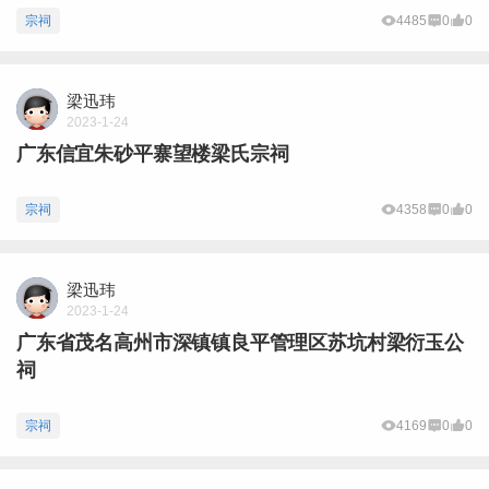
宗祠
4485
0
0
梁迅玮
2023-1-24
广东信宜朱砂平寨望楼梁氏宗祠
宗祠
4358
0
0
梁迅玮
2023-1-24
广东省茂名高州市深镇镇良平管理区苏坑村梁衍玉公
祠
宗祠
4169
0
0