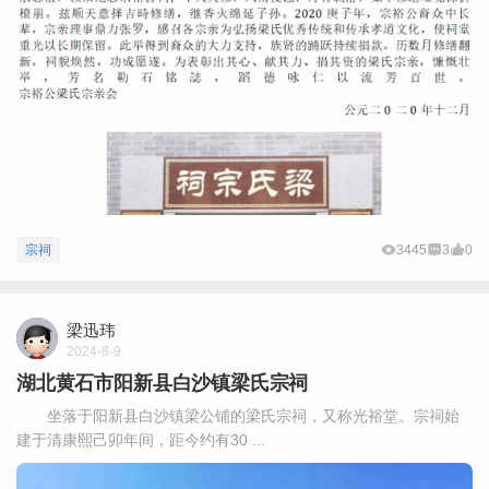
宗祠
3445
3
0
梁迅玮
2024-8-9
湖北黄石市阳新县白沙镇梁氏宗祠
坐落于阳新县白沙镇梁公铺的梁氏宗祠，又称光裕堂。宗祠始
建于清康熙己卯年间，距今约有30 ...