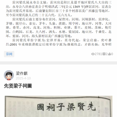
宗祠
2781
2
0
梁作麒
2025-4-10
先贤梁子祠圖