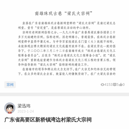
宗祠
4153
5
0
梁迅玮
2023-1-24
广东省高要区新桥镇湾边村梁氏大宗祠