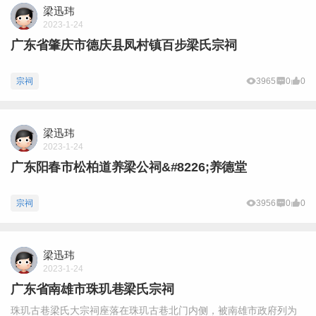
梁迅玮
2023-1-24
广东省肇庆市德庆县凤村镇百步梁氏宗祠
宗祠
3965
0
0
梁迅玮
2023-1-24
广东阳春市松柏道养梁公祠&#8226;养德堂
宗祠
3956
0
0
梁迅玮
2023-1-24
广东省南雄市珠玑巷梁氏宗祠
珠玑古巷梁氏大宗祠座落在珠玑古巷北门内侧，被南雄市政府列为