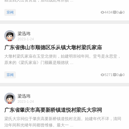
叔侄四人出资营造，后经战乱有所损 ...
宗祠
4434
0
0
梁迅玮
2023-1-24
广东省佛山市顺德区乐从镇大墩村梁氏家庙
大墩村梁氏家庙在玉堂北便街，始建明崇祯年间。堂号是永思堂，
原来的《梁氏家庙》门额匾是顺德状 ...
宗祠
5271
0
0
梁迅玮
2023-1-24
广东省肇庆市高要新桥镇道悦村梁氏大宗祠
梁氏大宗祠位于肇庆高要新桥镇道悦村北面。始建年代不详，清同
治年间和光绪年间都曾维修。最大一 ...