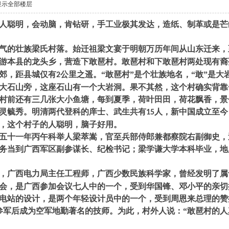
显示全部楼层
聪明，会动脑，肯钻研，手工业极其发达，造纸、制革或是芒
的壮族梁氏村落。始迁祖梁文宴于明朝万历年间从山东迁来，
游本县的龙头乡，营造下敢琶村。敢琶村和下敢琶村两处现有裔
郊，距县城仅有
公里之遥。“敢琶村”是个壮族地名，“敢”是大
2
大石山旁，这座石山有一个大岩洞。果不其然，这个村确实背靠
村前还有三几张大小鱼塘，每到夏季，荷叶田田，荷花飘香，景
灵毓秀。明清两代登科的庠士、武生共有
人，新中国成立至今
15
，这个村子的人聪明，脑子好用。
十一年丙午科举人梁萃嵩，官至兵部侍郎兼都察院右副御史，
务当到广西军区副参谋长、纪检书记；梁学谦大学本科毕业，地
广西电力局主任工程师，广西少数民族科学家，曾经发明了属
会，是广西参加会议七人中的一个，受到华国锋、邓小平的亲切
电站的设计，是两个年轻设计员中的一个，受到周恩来总理的赞
参军后成为空军地勤著名的技师。为此，村外人说：“敢琶村的