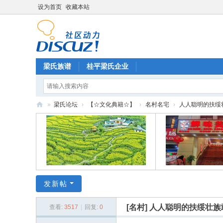
设为首页
收藏本站
梁氏族谱
桂平梁氏企业
»
梁氏论坛
›
【☆文化典籍☆】
›
名村名宅
›
人人聪明的扶绥
梁
氏
论
坛
发新帖
[名村]
人人聪明的扶绥壮族
查看:
3517
|
回复:
0