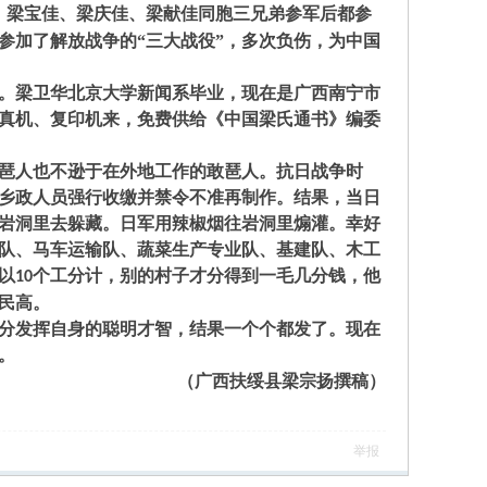
。梁宝佳、梁庆佳、梁献佳同胞三兄弟参军后都参
参加了解放战争的“三大战役”，多次负伤，为中国
。梁卫华北京大学新闻系毕业，现在是广西南宁市
真机、复印机来，免费供给《中国梁氏通书》编委
琶人也不逊于在外地工作的敢琶人。抗日战争时
乡政人员强行收缴并禁令不准再制作。结果，当日
岩洞里去躲藏。日军用辣椒烟往岩洞里煽灌。幸好
队、马车运输队、蔬菜生产专业队、基建队、木工
以
个工分计，别的村子才分得到一毛几分钱，他
10
民高。
分发挥自身的聪明才智，结果一个个都发了。现在
。
（广西扶绥县梁宗扬撰稿）
举报