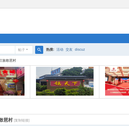
热搜:
活动
交友
discuz
帖子
搜
壮族敢琶村
索
敢琶村
[复制链接]