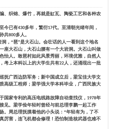
编、织锦、爆竹，再就是缸瓦、陶瓷工艺和各种农
至今已有
多年，繁衍
代。至清朝光绪年间，
430
17
孙共
多人。
800
岩洞，“琶”是大石山。会壮话的人一看到这个地名
一座大石山，大石山腰有一个大岩洞。大石山叫做
色怡人。敢琶村如此风景秀丽，环境优雅，自然人
，考上本科以上的大学生共有
人，还涌现出一批
22
巡抚广西边防军务；新中国成立后，梁宝佳大学文
质高级工程师；梁学强大学本科毕业，广西民族大
于国家专利的高压电线路故障自动查找仪，
年
1978
接见。梁学俭年轻时曾经与前总理李鹏一起工作
扬。周总理抚摸着他的小头说：“年轻有为，了不
人真厉害，连飞机都会修理！恐怕制造核武器也难不