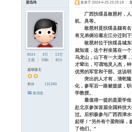
梁迅玮
发表于 2024-4-25 23:25:19
|
广西扶绥县敢琶村，人人
机、具等。
敢琶村是扶绥县颇有名气
有兄弟俩沿着左江分迁到下
敢琶村位于扶绥县城东
就知道，这个村坐落在一个
8524
4万
13万
乌龙山，山下有一大龙潭，
主题
回帖
积分
才辈出，可谓地灵人杰，钟
超级版主
优秀的军官和干部。这说明
突出的人才有，清乾隆五
积分
131260
化，参军后一路被提拔，职
学教授。
发消息
最值得一提的是梁学俭，
赴北京参加首届全国科技大
过。后积极参与广西西津水
起呀！”另外有个梁刚保，
了他们。”