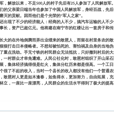
军，解放以来，不足
人的村子先后有
人参加了人民解放军
500
25
们的父亲梁日端当年也参加了中国人民解放军，身经百战，先后
磨灭的贡献。因而他们是个光荣的“军人之家”。
出现了不少的经济能人：经商的人不少，搞汽车运输的人不少
事长，资产已超亿元。他将建在南宁市的红楼让出一套房子和传
大的在外地倒腾而弄出业绩来的敢琶人，而留在村里务农的敢
狠狠打击日本侵略者。不想却被怕死的、害怕祸及自身的当地伪
了重点洗劫。手无寸铁的村民群众无法抵抗，只好撤到村后的大
，一村群众才幸免遭难。人民公社化时，敢琶村组织了开山采石
展，集体经济搞得很是红火，集体分红历来都是很高。一个工日
个很了不起的收入，当时一个县长的收入都没有他们一个普通农
，敢琶村人更是如木逢春，如鱼得水，更加努力，自由拓展，充
林立，一座比一座漂亮，人民群众的生活水平得到了极大的提高