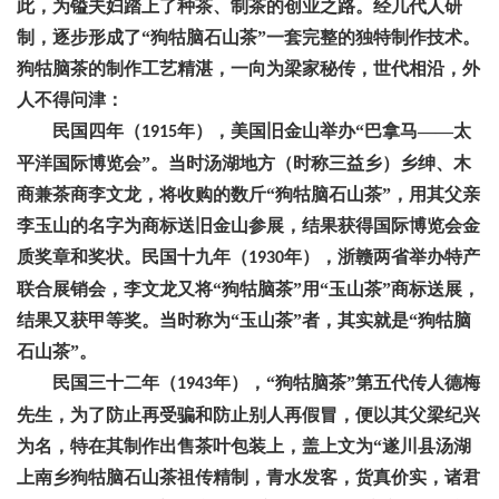
此，为镒夫妇踏上了种茶、制茶的创业之路。经几代人研
制，逐步形成了“狗牯脑石山茶”一套完整的独特制作技术。
狗牯脑茶的制作工艺精湛，一向为梁家秘传，世代相沿，外
人不得问津：
民国四年（
年），美国旧金山举办“巴拿马——太
1915
平洋国际博览会”。当时汤湖地方（时称三益乡）乡绅、木
商兼茶商李文龙，将收购的数斤“狗牯脑石山茶”，用其父亲
李玉山的名字为商标送旧金山参展，结果获得国际博览会金
质奖章和奖状。民国十九年（
年），浙赣两省举办特产
1930
联合展销会，李文龙又将“狗牯脑茶”用“玉山茶”商标送展，
结果又获甲等奖。当时称为“玉山茶”者，其实就是“狗牯脑
石山茶”。
民国三十二年（
年），“狗牯脑茶”第五代传人德梅
1943
先生，为了防止再受骗和防止别人再假冒，便以其父梁纪兴
为名，特在其制作出售茶叶包装上，盖上文为“遂川县汤湖
上南乡狗牯脑石山茶祖传精制，青水发客，货真价实，诸君