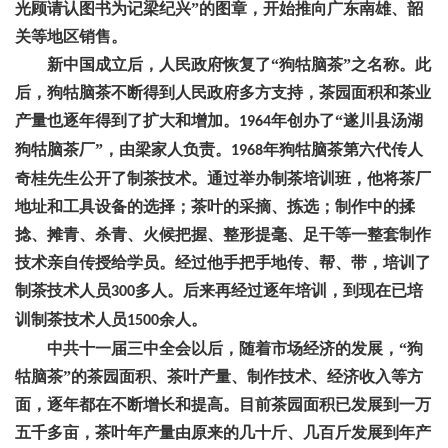
光顾请认图书为记梁纪兴”的图章，开始推向广东南雄、韶
关等地区销售。
新中国成立后，人民政府恢复了
“狗牯脑茶”之名称。此
后，狗牯脑茶不断得到人民政府多方支持，茶园面积和茶业
产量也逐年得到了扩大和增加。
年创办了“遂川县汤湖
1964
狗牯脑茶厂”，由梁家人负责。
年狗牯脑茶第六代传人
1968
奇桂先生公开了制茶技术。通过举办制茶培训班，他将茶厂
地址和工具设备的选择；茶叶的采摘、拣选；制作中的揉
捻、摊青、杀青、火候把握、整形提毫、足干等一整套制作
技术亲自传授给学员。经过他手把手地传、帮、带，培训了
制茶技术人员
多人。后来再经过逐年培训，到现在已培
300
训制茶技术人员
余人。
1500
中共十一届三中全会以后，随着市场经济的发展，
“狗
牯脑茶”的茶园面积、茶叶产量、制作技术、经济收入等方
面，逐年都在不断增长和提高。目前茶园面积已发展到一万
五千多亩，茶叶年产量由原来的几十斤、几百斤发展到年产