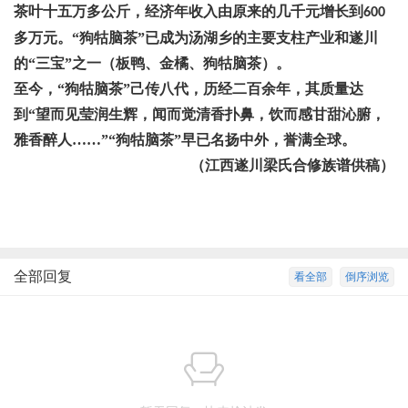
茶叶十五万多公斤，经济年收入由原来的几千元增长到
600
多万元。“狗牯脑茶”已成为汤湖乡的主要支柱产业和遂川
的“三宝”之一（板鸭、金橘、狗牯脑茶）。
至今，
“狗牯脑茶”己传八代，历经二百余年，其质量达
到“望而见莹润生辉，闻而觉清香扑鼻，饮而感甘甜沁腑，
雅香醉人……”“狗牯脑茶”早已名扬中外，誉满全球。
（江西遂川梁氏合修族谱供稿）
全部回复
看全部
倒序浏览