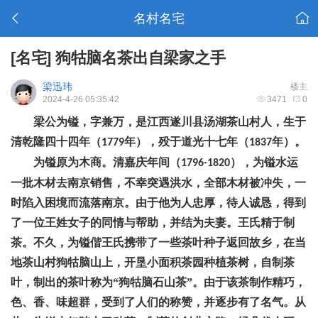
名村名宅
[名宅]
狗牯脑名茶出自梁家之手
梁迅玮
楼主
2024-4-26 05:35:42
3471
0
梁公为镒，字兼万，是江西遂川县汤湖茶山村人，生于
清乾隆四十四年（
年），殁于道光十七年（
年）。
1779
1837
为镒原为木商。清嘉庆年间（
），为镒水运
1796-1820
一批木材去南京销售，不幸突遇洪水，全部木材被冲失，一
时陷入困境而流落南京。由于他为人忠厚，待人诚恳，得到
了一位王姓女子的同情与帮助，并结为夫妻。王氏精于制
茶。不久，为镒偕王氏携带了一些茶叶种子返回故乡，在当
地茶山村狗牯脑山上，开垦小面积茶园种植茶树，自制茶
叶，制出的茶叶称为“狗牯脑石山茶”。由于该茶制作精巧，
色、香、味超群，受到了人们的称赞，并逐步有了名气。从