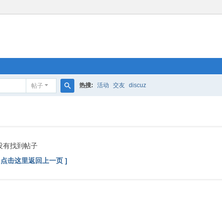
热搜:
活动
交友
discuz
帖子
搜
索
没有找到帖子
[ 点击这里返回上一页 ]