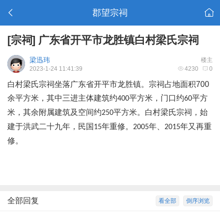
郡望宗祠
[宗祠]
广东省开平市龙胜镇白村梁氏宗祠
梁迅玮
楼主
2023-1-24 11:41:39
4230
0
白村梁氏宗祠坐落广东省开平市龙胜镇。宗祠占地面积
700
余平方米，其中三进主体建筑约
平方米，门口约
平方
400
60
米，其余附属建筑及空间约
平方米。白村梁氏宗祠，始
250
建于洪武二十九年，民国
年重修。
年、
年又再重
15
2005
2015
修。
全部回复
看全部
倒序浏览