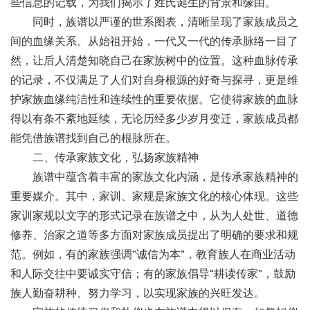
些信息的记载，为我们揭示了姓氏诞生的背景和缘由。
同时，族谱以严谨的世系图表，清晰呈现了家族成员之
间的血缘关系。从始祖开始，一代又一代的传承脉络一目了
然，让后人清楚知晓自己在家族树中的位置。这种血脉传承
的记录，不仅满足了人们对自身根源的好奇与探寻，更是维
护家族血缘纯洁性和连续性的重要依据。它使得家族的血脉
得以有条不紊地延续，无论历经多少岁月变迁，家族成员都
能凭借族谱找到自己的根脉所在。
二、传承家族文化，弘扬家族精神
族谱中蕴含着丰富的家族文化内涵，是传承家族精神的
重要媒介。其中，家训、家规是家族文化的核心体现。这些
家训家规以文字的形式记录在族谱之中，从为人处世、道德
修养、治家之道等多方面对家族成员提出了明确的要求和规
范。例如，有的家族强调
“诚信为本”，教育族人在商业活动
和人际交往中要诚实守信；有的家族倡导“耕读传家”，鼓励
族人勤奋耕种、努力学习，以实现家族的兴旺发达。