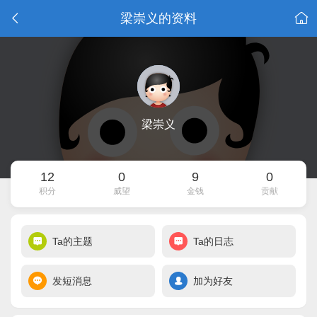
梁崇义的资料
梁崇义
12
0
9
0
积分
威望
金钱
贡献
Ta的主题
Ta的日志
发短消息
加为好友