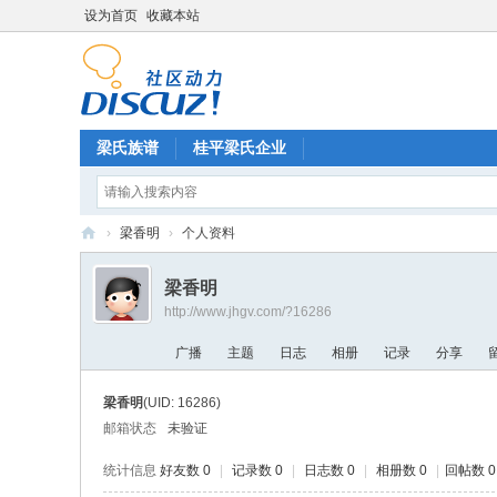
设为首页
收藏本站
梁氏族谱
桂平梁氏企业
›
梁香明
›
个人资料
梁
梁香明
氏
http://www.jhgv.com/?16286
论
广播
主题
日志
相册
记录
分享
坛
梁香明
(UID: 16286)
邮箱状态
未验证
统计信息
好友数 0
|
记录数 0
|
日志数 0
|
相册数 0
|
回帖数 0