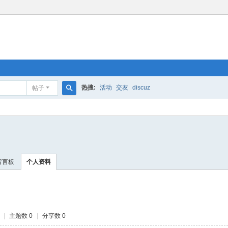
热搜:
活动
交友
discuz
帖子
搜
索
留言板
个人资料
|
主题数 0
|
分享数 0