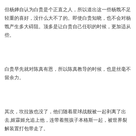
但杨婵自认为白贵是个正直之人，所以道出这一些杨戬不足
轻重的喜好，没什么大不了的。即使白贵知晓，也不会对杨
戬产生多大碍阻。顶多是让白贵自己任职的时候，更加适从
些。
白贵早先就对陈真有恩，所以陈真教导的时候，也是丝毫不
留余力。
其次，坎拉族也没了，他们随着星球战舰被一起剥离了出
去,
姬霖姬允追上他
，连带着熊孩子本格斯一起，被世界裂
解装置打包带走了。