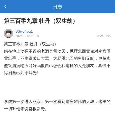
日志
第三百零九章 牡丹（双生劫）
SSw54eq1
2026-2-12 13:18
24
0
第三百零九章 牡丹（双生劫）
躺在地上动弹不得的老酒鬼雷动天，见雁北回竟然对南宫傲
雪出手，不由得破口大骂，大骂雁北回的卑鄙无耻，更
脓疱
型银屑病输液能好吗
恨自己怎会和这样的人是朋友，真恨不
得扇自己几个耳光!
李虎第一次进入燕京，第一次看到这座雄伟的大城，这里的
一切对他来说都很新奇。