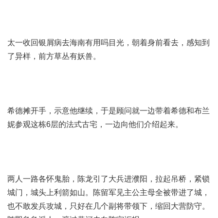
太一收回
银屑病去海南有用吗
目光，朝着身前看去，感知到
了异样，前方草丛有妖兽。
希德摊开手，示意他继续，于是顾问就一边带着希德和布兰
妮参观这栋6层的法式古宅，一边向他们介绍起来。
两人一路各怀鬼胎，陈龙引了大兵进濮阳，拉起吊桥，紧锁
城门，城头上利箭如山。陈留军见主公主母全被带进了城，
也不敢发兵攻城，只好在几个副将带领下，缩回大营防守。