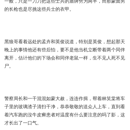
一般，只是一刀刀把这些士兵的盾牌劈为两半，而那蒙面男
的长枪也是尽挑这些兵士的衣甲。
黑狼哥看着远处的孟卉和英俊说道，特别是英俊，想起那天
晚上的事情他还有些后怕，要不是他当机立断带着两个同伴
离开，估计他们的下场会和同伴老鼠一样，生不见人死不见
尸。
警察局长和一干混混如蒙大赦，连连作揖，帮着林笑棠将车
子里的玻璃渣子清扫干净，恭恭敬敬的送众人上车，直到看
着汽车跑的沒
牛皮癣患者对温度有什么要注意的吗
了影，这
才长出了一口气。