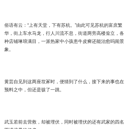
俗语有云：“上有天堂，下有苏杭。”由此可见苏杭的富庶繁
华，街上车水马龙，行人川流不息，街道两旁高楼耸立，各
种店铺琳琅满目，一派热
家中小孩患牛皮癣还能治愈吗
闹景
象。
黄芸自见到这两座坟冢时，便猜到了什么，接下来的事也在
预料之中，但还是骇了一跳。
武玉若前去营救，却被埋伏，同时被埋伏的还有武家的四名