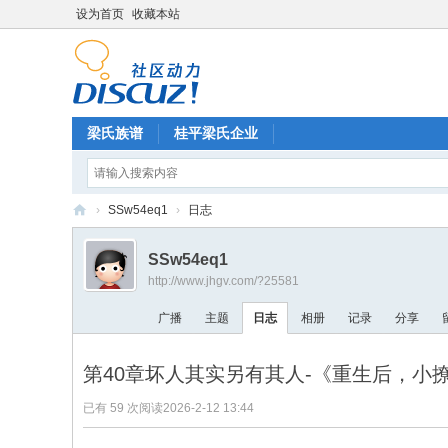
设为首页
收藏本站
梁氏族谱
桂平梁氏企业
›
SSw54eq1
›
日志
梁
SSw54eq1
氏
http://www.jhgv.com/?25581
论
广播
主题
日志
相册
记录
分享
坛
第40章坏人其实另有其人-《重生后，小
已有 59 次阅读
2026-2-12 13:44