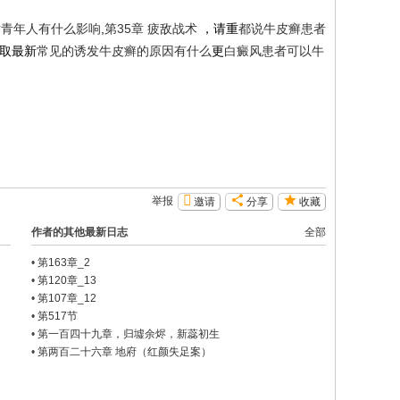
对青年人有什么影响
,
第35章 疲敌战术
，请重
都说牛皮癣患者
取最新
常见的诱发牛皮癣的原因有什么
更
白癜风患者可以
牛
举报
邀请
分享
收藏
作者的其他最新日志
全部
•
第163章_2
•
第120章_13
•
第107章_12
•
第517节
•
第一百四十九章，归墟余烬，新蕊初生
•
第两百二十六章 地府（红颜失足案）