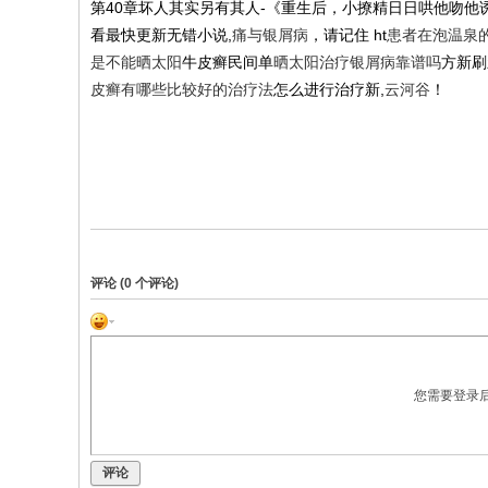
第40章坏人其实另有其人-《重生后，小撩精日日哄他吻他
看最快更新无错小说,
痛与银屑病
，请记住 ht
患者在泡温泉
是不能晒太阳
牛皮癣民间单
晒太阳治疗银屑病靠谱吗
方新刷
皮癣有哪些比较好的治疗法
怎么进行治疗新,
云河谷
！
评论 (
0
个评论)
您需要登录
评论