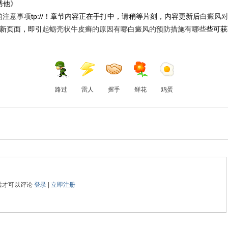
诱他》
的注意事项
tp://！章节内容正在手打中，请稍等片刻，内容更新后
白癜风
新页面，即
引起蛎壳状牛皮癣的原因有哪
白癜风的预防措施有哪些
些可获
路过
雷人
握手
鲜花
鸡蛋
后才可以评论
登录
|
立即注册