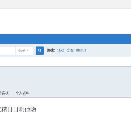
热搜:
活动
交友
discuz
帖子
搜
索
留言板
个人资料
撩精日日哄他吻