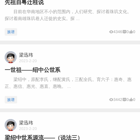
先祖自粤迁桂说
目前在华南地区不小的范围内，人们研究、探讨着珠玑文化。
探讨着南雄珠玑巷人迁徙的史实。探 ...
族谱
4346
0
0
梁迅玮
2023-2-20
一世祖——绍中公世系
梁绍中，原配李氏，继配黄氏，三配全氏。育六子：惠奇、惠
正、惠信、惠光、惠直、惠晚。 ...
族谱
3442
0
0
梁迅玮
2023-2-20
梁绍中世系源流——（说法三）