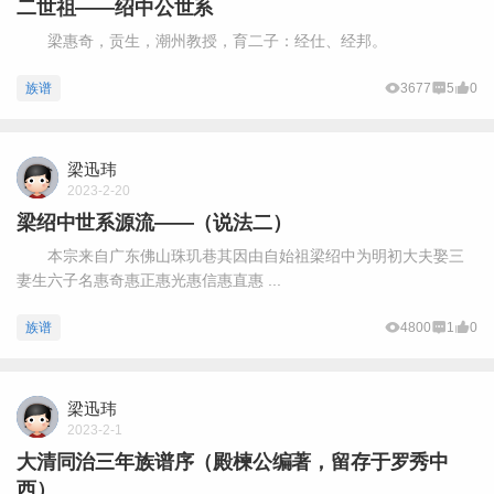
二世祖——绍中公世系
梁惠奇，贡生，潮州教授，育二子：经仕、经邦。
族谱
3677
5
0
梁迅玮
2023-2-20
梁绍中世系源流——（说法二）
本宗来自广东佛山珠玑巷其因由自始祖梁绍中为明初大夫娶三
妻生六子名惠奇惠正惠光惠信惠直惠 ...
族谱
4800
1
0
梁迅玮
2023-2-1
大清同治三年族谱序（殿楝公编著，留存于罗秀中
西）