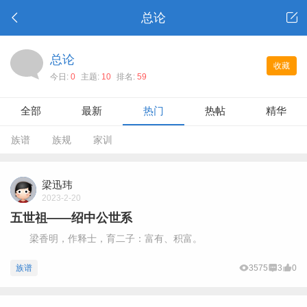
总论
总论
收藏
今日:
0
主题:
10
排名:
59
全部
最新
热门
热帖
精华
族谱
族规
家训
梁迅玮
2023-2-20
五世祖——绍中公世系
梁香明，作释士，育二子：富有、积富。
族谱
3575
3
0