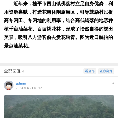
近年来，桂平市西山镇佛荔村立足自身优势，利
用资源禀赋，打造花海休闲旅游区，引导鼓励村民提
高冬闲田、冬闲地的利用率，结合高低错落的地形种
植千亩油菜花、百亩桃花林，形成了怡然自得的梯田
美景，吸引八方游客前去赏花踏青。图为近日航拍的
景点油菜花。
全部回复
看全部
正序浏览
4
admin
#
5
2024-5-6 21:01:45