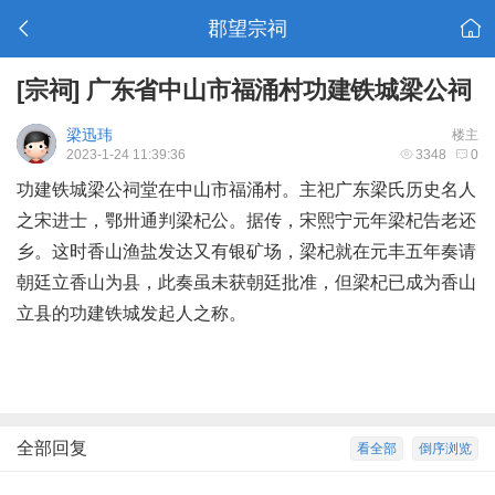
郡望宗祠
[宗祠]
广东省中山市福涌村功建铁城梁公祠
梁迅玮
楼主
2023-1-24 11:39:36
3348
0
功建铁城梁公祠堂在中山市福涌村。主祀广东梁氏历史名人
之宋进士，鄂卅通判梁杞公。据传，宋熙宁元年梁杞告老还
乡。这时香山渔盐发达又有银矿场，梁杞就在元丰五年奏请
朝廷立香山为县，此奏虽未获朝廷批准，但梁杞已成为香山
立县的功建铁城发起人之称。
全部回复
看全部
倒序浏览