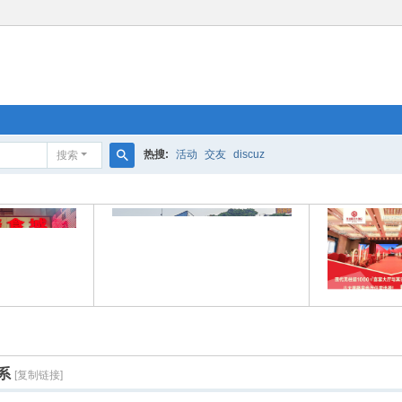
热搜:
活动
交友
discuz
搜索
搜
索
系
[复制链接]