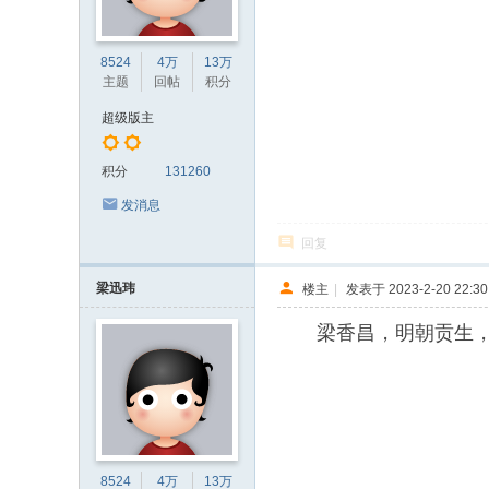
8524
4万
13万
主题
回帖
积分
超级版主
积分
131260
发消息
回复
梁迅玮
楼主
|
发表于 2023-2-20 22:30
梁香昌，明朝贡生，长
8524
4万
13万