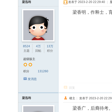
梁迅玮
发表于 2023-2-20 22:29:40
|
梁香明，作释士，育
8524
4万
13万
主题
回帖
积分
超级版主
积分
131260
发消息
回复
梁迅玮
楼主
|
发表于 2023-2-20 22:29
梁香广，后裔待考