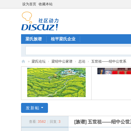
设为首页
收藏本站
梁氏族谱
桂平梁氏企业
»
梁氏论坛
›
梁绍中公家谱
›
总论
›
五世祖——绍中公世系
梁
氏
论
坛
发新帖
[族谱]
五世祖——绍中公世
查看:
3582
|
回复:
3