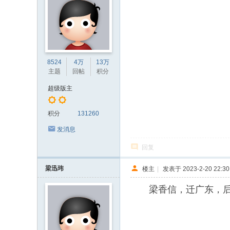
8524
4万
13万
主题
回帖
积分
超级版主
积分
131260
发消息
回复
梁迅玮
楼主
|
发表于 2023-2-20 22:30
梁香信，迁广东，后